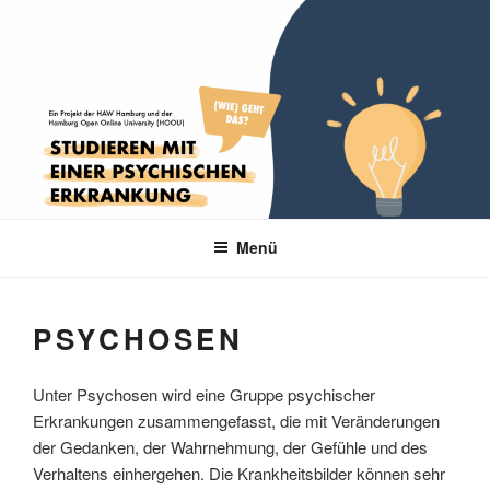
Zum
STUDIEREN MIT PSYCHISCHER
Ein Projekt der HAW Hamburg und der Hamburg Open Online University
Inhalt
(HOOU)
ERKRANKUNG UND
springen
NEURODIVERGENZ: (WIE)
GEHT DAS?
Menü
PSYCHOSEN
Unter Psychosen wird eine Gruppe psychischer
Erkrankungen zusammengefasst, die mit Veränderungen
der Gedanken, der Wahrnehmung, der Gefühle und des
Verhaltens einhergehen. Die Krankheitsbilder können sehr