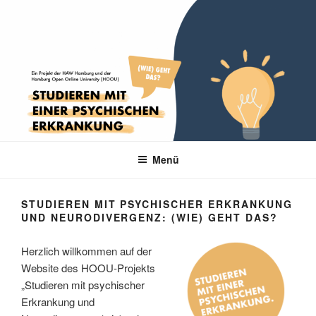
Zum
Inhalt
springen
STUDIEREN MIT
Ein Projekt der HAW Hamburg und der Hamburg Open Online University
(HOOU)
PSYCHISCHER
Menü
ERKRANKUNG UND
NEURODIVERGENZ: (WIE)
STUDIEREN MIT PSYCHISCHER ERKRANKUNG
UND NEURODIVERGENZ: (WIE) GEHT DAS?
GEHT DAS?
Herzlich willkommen auf der
Website des HOOU-Projekts
„Studieren mit psychischer
Erkrankung und