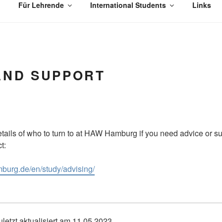
Für Lehrende
International Students
Links
AND SUPPORT
details of who to turn to at HAW Hamburg if you need advice or s
ct:
burg.de/en/study/advising/
letzt aktualisiert am 11.05.2023