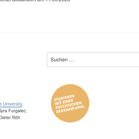
Suche
nach:
 University
.
Kyra Furgalec,
Dieter Röh